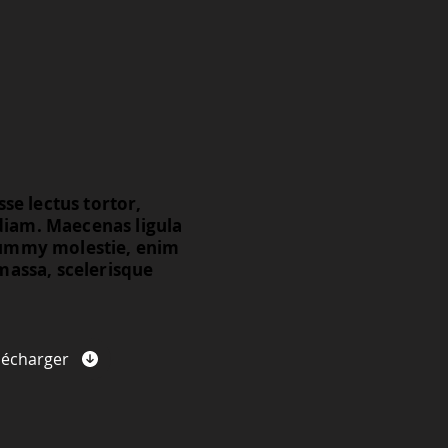
se lectus tortor,
 diam. Maecenas ligula
onummy molestie, enim
massa, scelerisque
lécharger