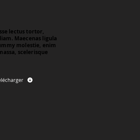
se lectus tortor,
 diam. Maecenas ligula
onummy molestie, enim
massa, scelerisque
élécharger