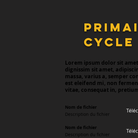
primai
cycle
Lorem ipsum dolor sit amet, 
dignissim sit amet, adipisci
massa, varius a, semper co
est eleifend mi, non fermen
vitae, consequat in, pretiu
Nom de fichier
Télé
Description du fichier
Nom de fichier
Télé
Description du fichier