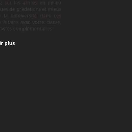
s, sur les arbres en milieu
ques de prédations et mieux
 la biodiversité dans ces
 à faire avec votre classe,
ivités complémentaires!
r plus