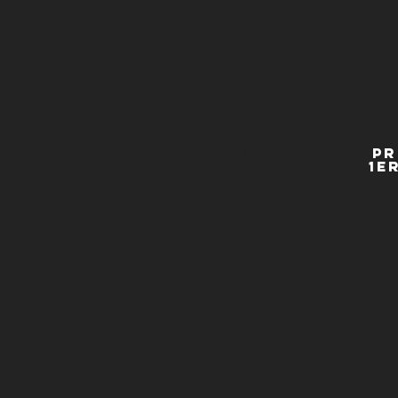
Préscolaire
Pr
1e