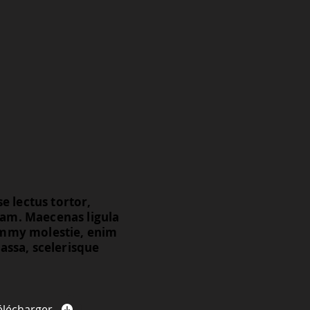
e lectus tortor,
diam. Maecenas ligula
nummy molestie, enim
assa, scelerisque
élécharger