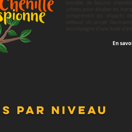
Installer de fausses chenille
urbain, pour étudier les mar
comprendre les impacts de
milieux! Un projet fascinante
accompagné d'une foule d'act
En savoi
és par niveau