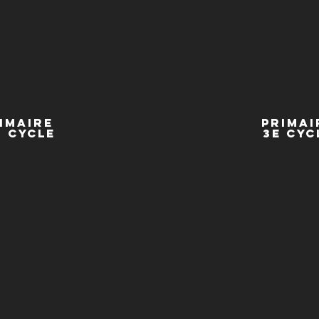
imaire
primaire
primai
r cycle
2e cycle
3e cyc