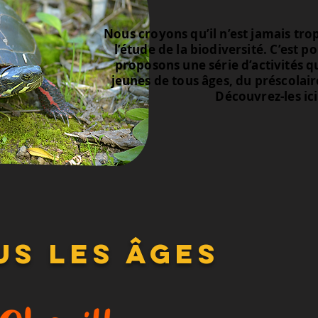
Nous croyons qu’il n’est jamais trop 
l’étude de la biodiversité. C’est 
proposons une série d’activités q
jeunes de tous âges, du préscolair
Découvrez-les ici
us les âges