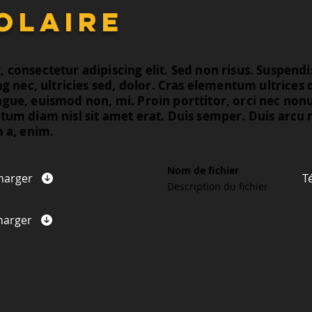
olaire
consectetur adipiscing elit. Sed non risus. Suspendis
ng nec, ultricies sed, dolor. Cras elementum ultrices
ngue, euismod non, mi. Proin porttitor, orci nec n
tum diam nisl sit amet erat. Duis semper. Duis arcu 
m a, enim.
Nom de fichier
harger
T
Description du fichier
harger