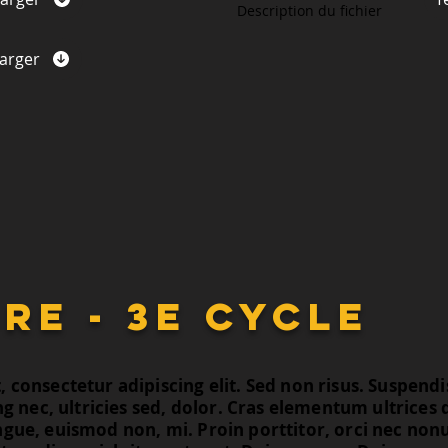
Description du fichier
arger
re - 3e cycle
consectetur adipiscing elit. Sed non risus. Suspendis
ng nec, ultricies sed, dolor. Cras elementum ultrices
ngue, euismod non, mi. Proin porttitor, orci nec n