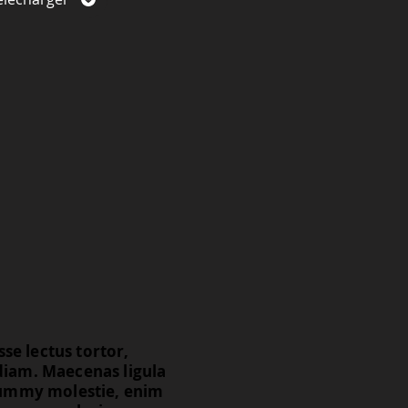
se lectus tortor,
 diam. Maecenas ligula
onummy molestie, enim