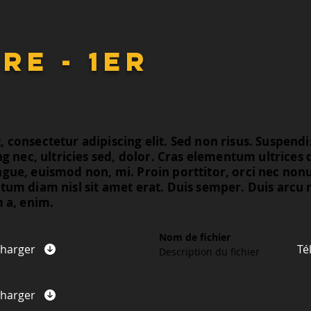
re - 1er
consectetur adipiscing elit. Sed non risus. Suspendis
ng nec, ultricies sed, dolor. Cras elementum ultrices
ngue, euismod non, mi. Proin porttitor, orci nec n
tum diam nisl sit amet erat. Duis semper. Duis arcu 
m a, enim.
Nom de fichier
charger
Té
Description du fichier
charger