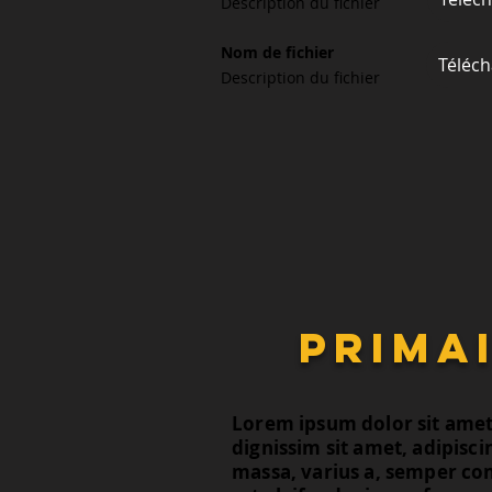
Description du fichier
Nom de fichier
Téléch
Description du fichier
primai
Lorem ipsum dolor sit amet, 
dignissim sit amet, adipisci
massa, varius a, semper co