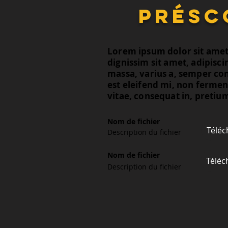
présc
Lorem ipsum dolor sit amet, 
dignissim sit amet, adipisci
massa, varius a, semper co
est eleifend mi, non fermen
vitae, consequat in, pretiu
Nom de fichier
Téléc
Description du fichier
Nom de fichier
Téléc
Description du fichier