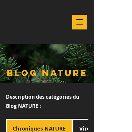
Blog nature
Description des catégories du
Blog NATURE :
Chroniques NATURE
Virées NATURE